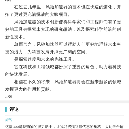
在过去几年里，风驰加速器的技术也在快速的进化，开
拓了更过更充满挑战的实验项目。
风驰加速器的技术创新使得科学家们和工程师们有了更
好的工具去探索未实现的研究想法，以及探索科学前沿的创
新性技术。
总而言之，风驰加速器可以帮助人们更好地理解未来科
技的潜力，为科技发展开辟更广阔的空间。
是探索速度和未来的先锋工具。
它在科技和工程领域都扮演了重要的角色，助力着科技
的快速发展。
相信在不久的将来，风驰加速器将会在越来越多的领域
发挥更大的作用和贡献。
#3#
评论
游客
这款app是我购物的得力助手，让我能够找到最优惠的价格，买到最合适