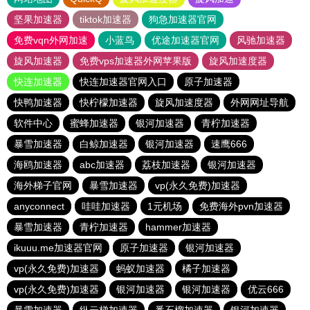
坚果加速器
tiktok加速器
狗急加速器官网
免费vqn外网加速
小蓝鸟
优途加速器官网
风驰加速器
旋风加速器
免费vps加速器外网苹果版
旋风加速度器
快连加速器
快连加速器官网入口
原子加速器
快鸭加速器
快柠檬加速器
旋风加速度器
外网网址导航
软件中心
蜜蜂加速器
银河加速器
青柠加速器
暴雪加速器
白鲸加速器
银河加速器
速鹰666
海鸥加速器
abc加速器
荔枝加速器
银河加速器
海外梯子官网
暴雪加速器
vp(永久免费)加速器
anyconnect
哇哇加速器
1元机场
免费海外pvn加速器
暴雪加速器
青柠加速器
hammer加速器
ikuuu.me加速器官网
原子加速器
银河加速器
vp(永久免费)加速器
蚂蚁加速器
橘子加速器
vp(永久免费)加速器
银河加速器
银河加速器
优云666