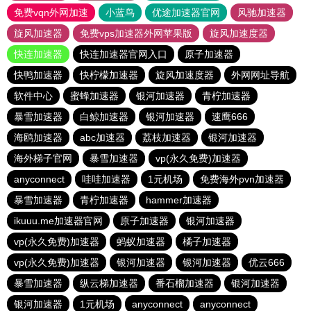
免费vqn外网加速
小蓝鸟
优途加速器官网
风驰加速器
旋风加速器
免费vps加速器外网苹果版
旋风加速度器
快连加速器
快连加速器官网入口
原子加速器
快鸭加速器
快柠檬加速器
旋风加速度器
外网网址导航
软件中心
蜜蜂加速器
银河加速器
青柠加速器
暴雪加速器
白鲸加速器
银河加速器
速鹰666
海鸥加速器
abc加速器
荔枝加速器
银河加速器
海外梯子官网
暴雪加速器
vp(永久免费)加速器
anyconnect
哇哇加速器
1元机场
免费海外pvn加速器
暴雪加速器
青柠加速器
hammer加速器
ikuuu.me加速器官网
原子加速器
银河加速器
vp(永久免费)加速器
蚂蚁加速器
橘子加速器
vp(永久免费)加速器
银河加速器
银河加速器
优云666
暴雪加速器
纵云梯加速器
番石榴加速器
银河加速器
银河加速器
1元机场
anyconnect
anyconnect