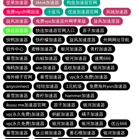
坚果加速器
tiktok加速器
狗急加速器官网
免费vqn外网加速
小蓝鸟
优途加速器官网
风驰加速器
旋风加速器
免费vps加速器外网苹果版
旋风加速度器
快连加速器
快连加速器官网入口
原子加速器
快鸭加速器
快柠檬加速器
旋风加速度器
外网网址导航
软件中心
蜜蜂加速器
银河加速器
青柠加速器
暴雪加速器
白鲸加速器
银河加速器
速鹰666
海鸥加速器
abc加速器
荔枝加速器
银河加速器
海外梯子官网
暴雪加速器
vp(永久免费)加速器
anyconnect
哇哇加速器
1元机场
免费海外pvn加速器
暴雪加速器
青柠加速器
hammer加速器
ikuuu.me加速器官网
原子加速器
银河加速器
vp(永久免费)加速器
蚂蚁加速器
橘子加速器
vp(永久免费)加速器
银河加速器
银河加速器
优云666
暴雪加速器
纵云梯加速器
番石榴加速器
银河加速器