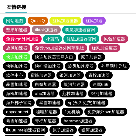
友情链接
网站地图
QuickQ
旋风加速度器
旋风加速
坚果加速器
tiktok加速器
狗急加速器官网
免费vqn外网加速
小蓝鸟
优途加速器官网
风驰加速器
旋风加速器
免费vps加速器外网苹果版
旋风加速度器
快连加速器
快连加速器官网入口
原子加速器
快鸭加速器
快柠檬加速器
旋风加速度器
外网网址导航
软件中心
蜜蜂加速器
银河加速器
青柠加速器
暴雪加速器
白鲸加速器
银河加速器
速鹰666
海鸥加速器
abc加速器
荔枝加速器
银河加速器
海外梯子官网
暴雪加速器
vp(永久免费)加速器
anyconnect
哇哇加速器
1元机场
免费海外pvn加速器
暴雪加速器
青柠加速器
hammer加速器
ikuuu.me加速器官网
原子加速器
银河加速器