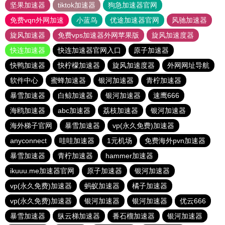
坚果加速器
tiktok加速器
狗急加速器官网
免费vqn外网加速
小蓝鸟
优途加速器官网
风驰加速器
旋风加速器
免费vps加速器外网苹果版
旋风加速度器
快连加速器
快连加速器官网入口
原子加速器
快鸭加速器
快柠檬加速器
旋风加速度器
外网网址导航
软件中心
蜜蜂加速器
银河加速器
青柠加速器
暴雪加速器
白鲸加速器
银河加速器
速鹰666
海鸥加速器
abc加速器
荔枝加速器
银河加速器
海外梯子官网
暴雪加速器
vp(永久免费)加速器
anyconnect
哇哇加速器
1元机场
免费海外pvn加速器
暴雪加速器
青柠加速器
hammer加速器
ikuuu.me加速器官网
原子加速器
银河加速器
vp(永久免费)加速器
蚂蚁加速器
橘子加速器
vp(永久免费)加速器
银河加速器
银河加速器
优云666
暴雪加速器
纵云梯加速器
番石榴加速器
银河加速器