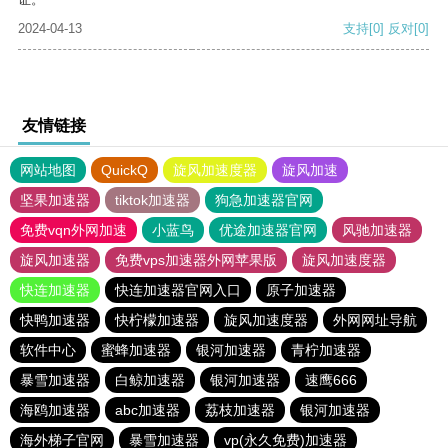
2024-04-13
支持
[0]
反对
[0]
友情链接
网站地图
QuickQ
旋风加速度器
旋风加速
坚果加速器
tiktok加速器
狗急加速器官网
免费vqn外网加速
小蓝鸟
优途加速器官网
风驰加速器
旋风加速器
免费vps加速器外网苹果版
旋风加速度器
快连加速器
快连加速器官网入口
原子加速器
快鸭加速器
快柠檬加速器
旋风加速度器
外网网址导航
软件中心
蜜蜂加速器
银河加速器
青柠加速器
暴雪加速器
白鲸加速器
银河加速器
速鹰666
海鸥加速器
abc加速器
荔枝加速器
银河加速器
海外梯子官网
暴雪加速器
vp(永久免费)加速器