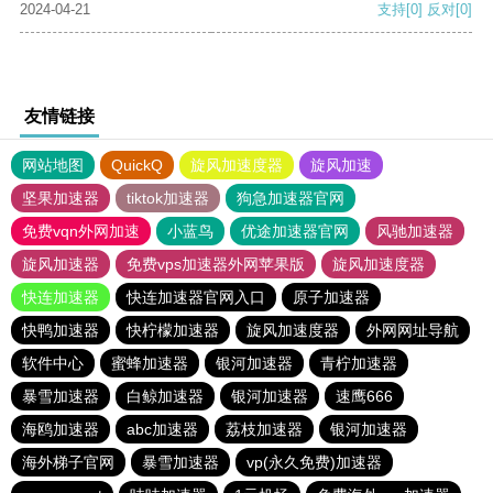
2024-04-21
支持
[0]
反对
[0]
友情链接
网站地图
QuickQ
旋风加速度器
旋风加速
坚果加速器
tiktok加速器
狗急加速器官网
免费vqn外网加速
小蓝鸟
优途加速器官网
风驰加速器
旋风加速器
免费vps加速器外网苹果版
旋风加速度器
快连加速器
快连加速器官网入口
原子加速器
快鸭加速器
快柠檬加速器
旋风加速度器
外网网址导航
软件中心
蜜蜂加速器
银河加速器
青柠加速器
暴雪加速器
白鲸加速器
银河加速器
速鹰666
海鸥加速器
abc加速器
荔枝加速器
银河加速器
海外梯子官网
暴雪加速器
vp(永久免费)加速器