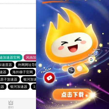
支持
[0]
反对
[0]
途加速器官网
风驰加速器
旋风加速器
加速度器
外网网址导航
软件中心
蜜蜂加速器
速器
海外梯子官网
暴雪加速器
vp(永久免费)加速器
原子加速器
银河加速器
vp(永久免费)加速器
蚂蚁加速器
速器
银河加速器
1元机场
anyconnect
anyconnect
0.098857s
排行
推荐