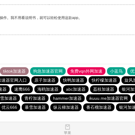
操作。我不用看说明书，就可以轻松使用这款app。
tiktok加速器
狗急加速器官网
免费vqn外网加速
小蓝鸟
优
加速器官网入口
原子加速器
快鸭加速器
快柠檬加速器
旋风
速器
速鹰666
海鸥加速器
abc加速器
荔枝加速器
银河加
雪加速器
青柠加速器
hammer加速器
ikuuu.me加速器官网
优云666
暴雪加速器
纵云梯加速器
番石榴加速器
银河加
苹果