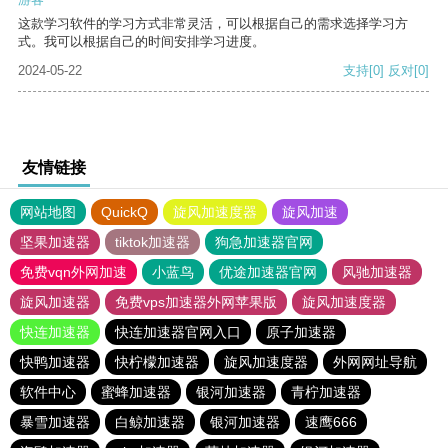
这款学习软件的学习方式非常灵活，可以根据自己的需求选择学习方
式。我可以根据自己的时间安排学习进度。
2024-05-22
支持
[0]
反对
[0]
友情链接
网站地图
QuickQ
旋风加速度器
旋风加速
坚果加速器
tiktok加速器
狗急加速器官网
免费vqn外网加速
小蓝鸟
优途加速器官网
风驰加速器
旋风加速器
免费vps加速器外网苹果版
旋风加速度器
快连加速器
快连加速器官网入口
原子加速器
快鸭加速器
快柠檬加速器
旋风加速度器
外网网址导航
软件中心
蜜蜂加速器
银河加速器
青柠加速器
暴雪加速器
白鲸加速器
银河加速器
速鹰666