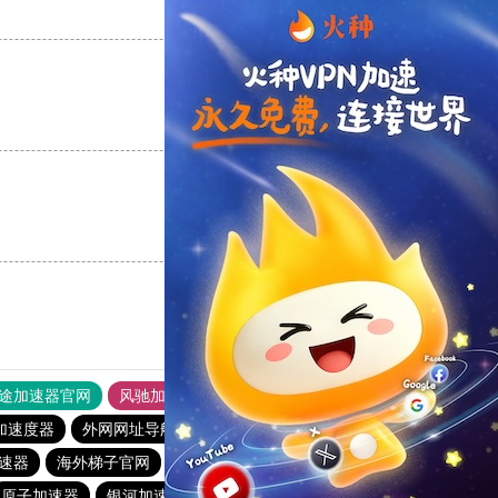
支持
[0]
反对
[0]
支持
[0]
反对
[0]
支持
[0]
反对
[0]
途加速器官网
风驰加速器
旋风加速器
加速度器
外网网址导航
软件中心
蜜蜂加速器
速器
海外梯子官网
暴雪加速器
vp(永久免费)加速器
原子加速器
银河加速器
vp(永久免费)加速器
蚂蚁加速器