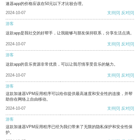
速器app的价格应该在50元以下才比较合理。
2024-10-07
支持
[0]
反对
[0]
游客
这款app是我社交的好帮手，让我能够与朋友保持联系，分享生活点滴。
2024-10-07
支持
[0]
反对
[0]
游客
这款app的音乐资源非常优质，可以让我尽情享受音乐的魅力。
2024-10-07
支持
[0]
反对
[0]
游客
这款加速器VPM应用程序可以给你提供最高速度和安全性的连接，并帮
助你在网络上自由移动。
2024-10-07
支持
[0]
反对
[0]
游客
这款加速器VPM应用程序已经为我们带来了无限的隐私保护和安全性保
护。