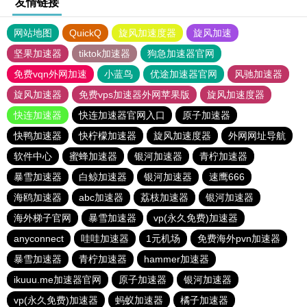
友情链接
网站地图
QuickQ
旋风加速度器
旋风加速
坚果加速器
tiktok加速器
狗急加速器官网
免费vqn外网加速
小蓝鸟
优途加速器官网
风驰加速器
旋风加速器
免费vps加速器外网苹果版
旋风加速度器
快连加速器
快连加速器官网入口
原子加速器
快鸭加速器
快柠檬加速器
旋风加速度器
外网网址导航
软件中心
蜜蜂加速器
银河加速器
青柠加速器
暴雪加速器
白鲸加速器
银河加速器
速鹰666
海鸥加速器
abc加速器
荔枝加速器
银河加速器
海外梯子官网
暴雪加速器
vp(永久免费)加速器
anyconnect
哇哇加速器
1元机场
免费海外pvn加速器
暴雪加速器
青柠加速器
hammer加速器
ikuuu.me加速器官网
原子加速器
银河加速器
vp(永久免费)加速器
蚂蚁加速器
橘子加速器