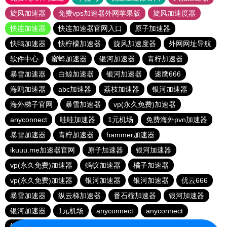
旋风加速器
免费vps加速器外网苹果版
旋风加速度器
快连加速器
快连加速器官网入口
原子加速器
快鸭加速器
快柠檬加速器
旋风加速度器
外网网址导航
软件中心
蜜蜂加速器
银河加速器
青柠加速器
暴雪加速器
白鲸加速器
银河加速器
速鹰666
海鸥加速器
abc加速器
荔枝加速器
银河加速器
海外梯子官网
暴雪加速器
vp(永久免费)加速器
anyconnect
哇哇加速器
1元机场
免费海外pvn加速器
暴雪加速器
青柠加速器
hammer加速器
ikuuu.me加速器官网
原子加速器
银河加速器
vp(永久免费)加速器
蚂蚁加速器
橘子加速器
vp(永久免费)加速器
银河加速器
银河加速器
优云666
暴雪加速器
纵云梯加速器
番石榴加速器
银河加速器
银河加速器
1元机场
anyconnect
anyconnect
银河加速器
veee加速器