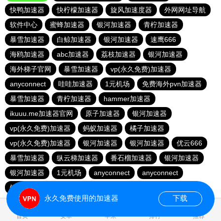
快鸭加速器
快柠檬加速器
旋风加速度器
外网网址导航
软件中心
蜜蜂加速器
银河加速器
青柠加速器
暴雪加速器
白鲸加速器
银河加速器
速鹰666
海鸥加速器
abc加速器
荔枝加速器
银河加速器
海外梯子官网
暴雪加速器
vp(永久免费)加速器
anyconnect
哇哇加速器
1元机场
免费海外pvn加速器
暴雪加速器
青柠加速器
hammer加速器
ikuuu.me加速器官网
原子加速器
银河加速器
vp(永久免费)加速器
蚂蚁加速器
橘子加速器
vp(永久免费)加速器
银河加速器
银河加速器
优云666
暴雪加速器
纵云梯加速器
番石榴加速器
银河加速器
银河加速器
1元机场
anyconnect
anyconnect
银河加速器
veee加速器
永久免费使用的加速器
下载
1.670682s
首页
安卓
苹果
排行
推荐